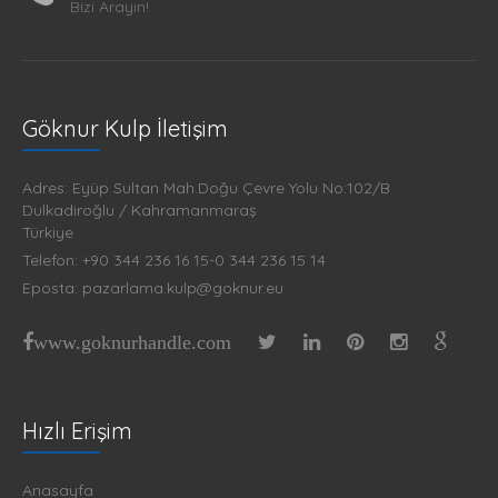
Bizi Arayın!
Göknur Kulp İletişim
Adres: Eyüp Sultan Mah.Doğu Çevre Yolu No:102/B
Dulkadiroğlu / Kahramanmaraş
Türkiye
Telefon: +90 344 236 16 15-0 344 236 15 14
Eposta: pazarlama.kulp@goknur.eu
www.goknurhandle.com
Hızlı Erişim
Anasayfa