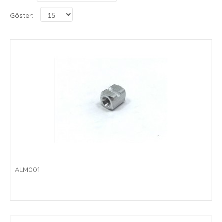
Göster:
ALM001
ALM001
..