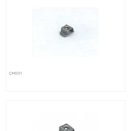
Sepete Ekle
Add to compare
Add to wishlist
ÇM001
ÇM001
..