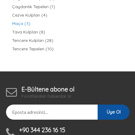
Çaydanlık Tepeleri (1)
ÇM002
Cezve Kulpları (4)
..
Maça (3)
Tava Kulpları (8)
Tencere Kulpları (28)
Tencere Tepeleri (10)
Sepete Ekle
Add to compare
Add to wishlist
E-Bültene abone ol
Fırsatlarıdan haberdar ol
Üye Ol
+90 344 236 16 15