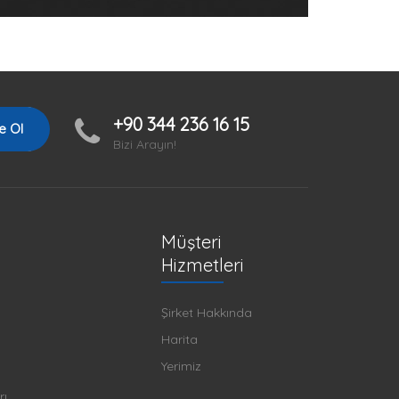
+90 344 236 16 15
e Ol
Bizi Arayın!
Müşteri
Hizmetleri
Şirket Hakkında
Harita
Yerimiz
rı