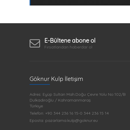
E-Bültene abone ol
Fırsatlarıdan haberdar ol
Göknur Kulp İletişim
Adres: Eyüp Sultan Mah.Doğu Çevre Yolu No:102/B
Dulkadiroğlu / Kahramanmaraş
Türkiye
Telefon: +90 344 236 16 15-0 344 236 15 14
Eposta: pazarlama.kulp@goknur.eu