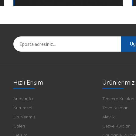
Üy
Hızlı Erişim
Ürünlerimiz
Anasayfa
Tencere Kulpları
Kurumsal
Tava Kulpları
Ürünlerimiz
Alevlik
Galeri
Cezve Kulpları
İletişim
Çaydanlık Kulpla