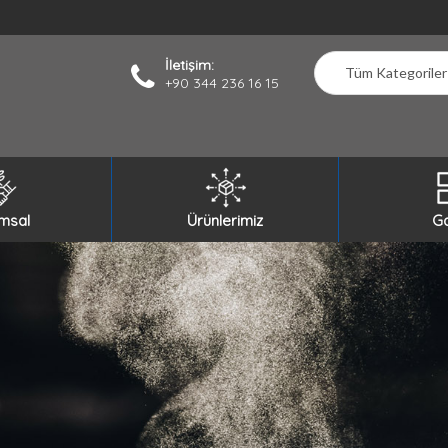
İletişim:
+90 344 236 16 15
msal
Ürünlerimiz
Ga