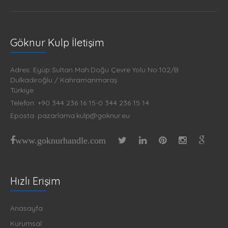
Göknur Kulp İletişim
Adres: Eyüp Sultan Mah.Doğu Çevre Yolu No:102/B
Dulkadiroğlu / Kahramanmaraş
Türkiye
Telefon: +90 344 236 16 15-0 344 236 15 14
Eposta: pazarlama.kulp@goknur.eu
www.goknurhandle.com
Hızlı Erişim
Anasayfa
Kurumsal