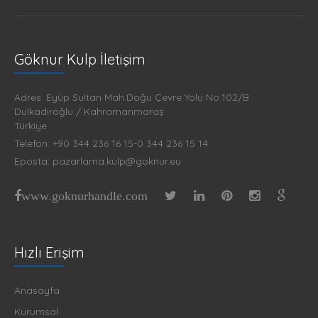
Göknur Kulp İletişim
Adres: Eyüp Sultan Mah.Doğu Çevre Yolu No:102/B
Dulkadiroğlu / Kahramanmaraş
Türkiye
Telefon: +90 344 236 16 15-0 344 236 15 14
Eposta: pazarlama.kulp@goknur.eu
www.goknurhandle.com
Hızlı Erişim
Anasayfa
Kurumsal