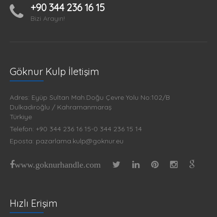
+90 344 236 16 15
Bizi Arayın!
Göknur Kulp İletişim
Adres: Eyüp Sultan Mah.Doğu Çevre Yolu No:102/B
Dulkadiroğlu / Kahramanmaraş
Türkiye
Telefon: +90 344 236 16 15-0 344 236 15 14
Eposta: pazarlama.kulp@goknur.eu
www.goknurhandle.com
Hızlı Erişim