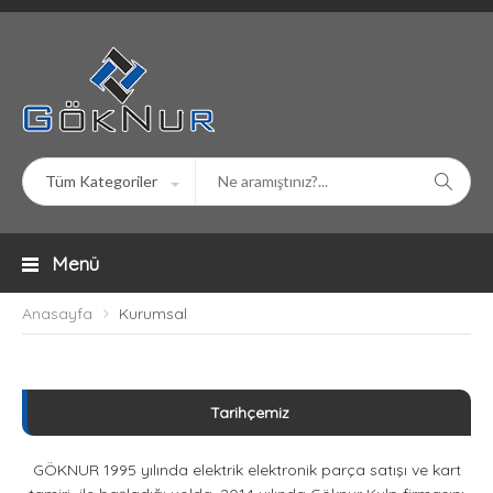
Menü
Anasayfa
Kurumsal
Tarihçemiz
GÖKNUR 1995 yılında elektrik elektronik parça satışı ve kart