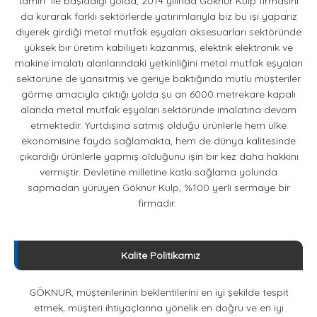
tamiri ile başladığı yolda, 2014 yılında Göknur Kulp firmasını
da kurarak farklı sektörlerde yatırımlarıyla biz bu işi yaparız
diyerek girdiği metal mutfak eşyaları aksesuarları sektöründe
yüksek bir üretim kabiliyeti kazanmış, elektrik elektronik ve
makine imalatı alanlarındaki yetkinliğini metal mutfak eşyaları
sektörüne de yansıtmış ve geriye baktığında mutlu müşteriler
görme amacıyla çıktığı yolda şu an 6000 metrekare kapalı
alanda metal mutfak eşyaları sektöründe imalatına devam
etmektedir. Yurtdışına satmış olduğu ürünlerle hem ülke
ekonomisine fayda sağlamakta, hem de dünya kalitesinde
çıkardığı ürünlerle yapmış olduğunu işin bir kez daha hakkını
vermiştir. Devletine milletine katkı sağlama yolunda
sapmadan yürüyen Göknur Kulp, %100 yerli sermaye bir
firmadır.
Kalite Politikamız
GÖKNUR, müşterilerinin beklentilerini en iyi şekilde tespit
etmek, müşteri ihtiyaçlarına yönelik en doğru ve en iyi